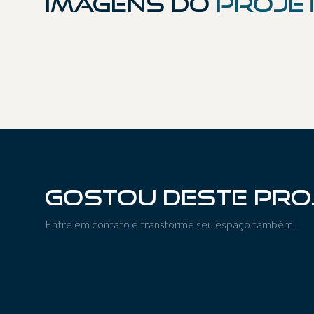
Imagens do
proje
01
04
Gostou deste pro
Entre em contato e transforme seu espaço também.