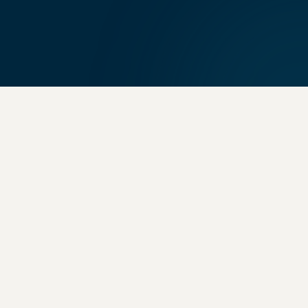
03
Galuzzi