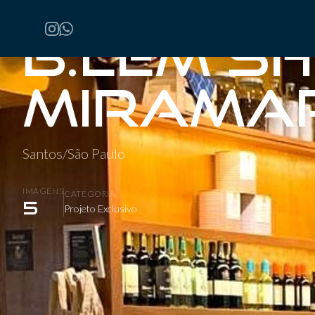
Home
/
Projetos
/
B.LEM Shopping Miramar
B.LEM S
Mirama
Santos/São Paulo
IMAGENS
CATEGORIA
5
Projeto Exclusivo