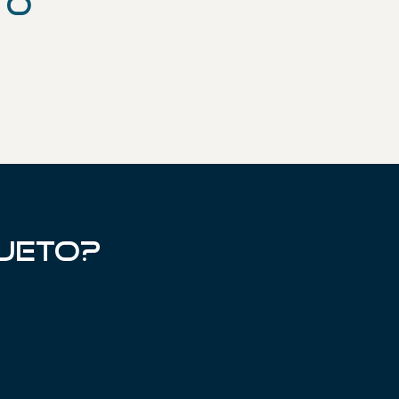
to
02
05
jeto?