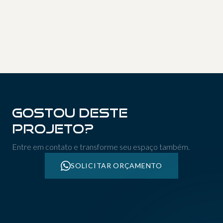
05
06
07
08
09
10
11
12
Gostou deste
projeto?
Entre em contato e transforme seu espaço também.
SOLICITAR ORÇAMENTO