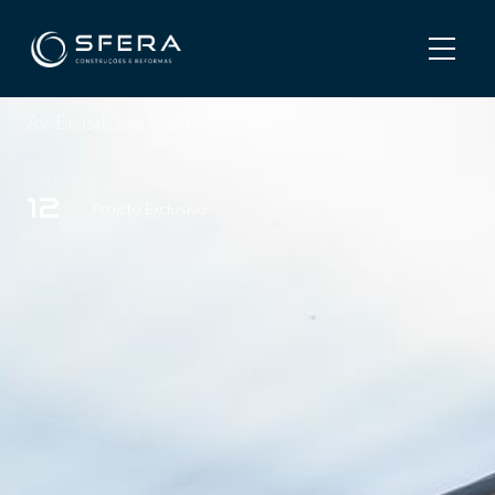
Home
/
Projetos
/
Casa Maiori
Casa Maiori
Av. Brasil, São Paulo/SP
IMAGENS
CATEGORIA
12
Projeto Exclusivo