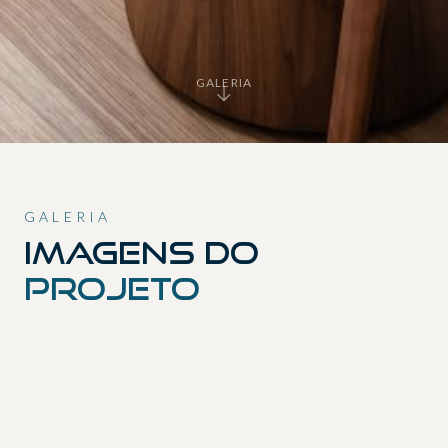
GALERIA
GALERIA
Imagens do
projeto
01
02
03
04