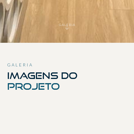
GALERIA
GALERIA
Imagens do
projeto
01
02
03
04