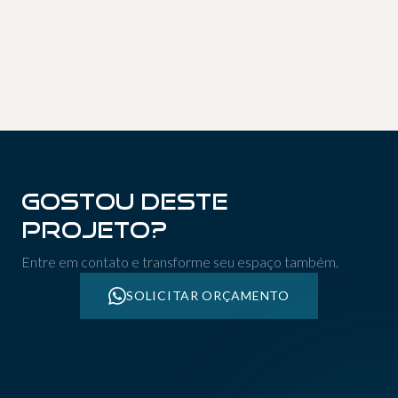
05
06
07
08
09
10
11
12
Gostou deste
projeto?
Entre em contato e transforme seu espaço também.
SOLICITAR ORÇAMENTO