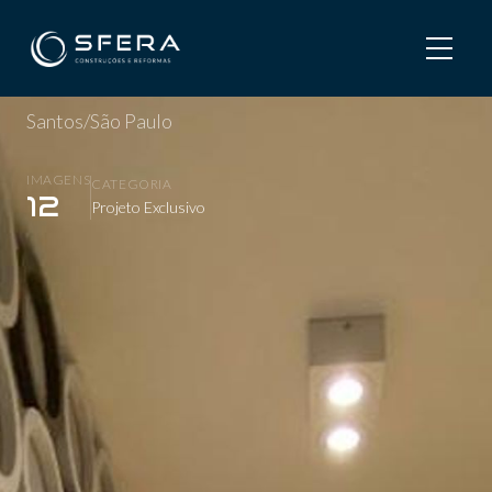
Home
/
Projetos
/
Leiloei
Leiloei
Santos/São Paulo
IMAGENS
CATEGORIA
12
Projeto Exclusivo