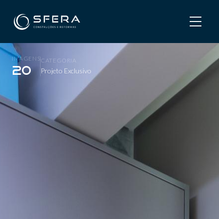
Home
/
Projetos
/
Apolo
Apolo
IMAGENS
CATEGORIA
20
Projeto Exclusivo