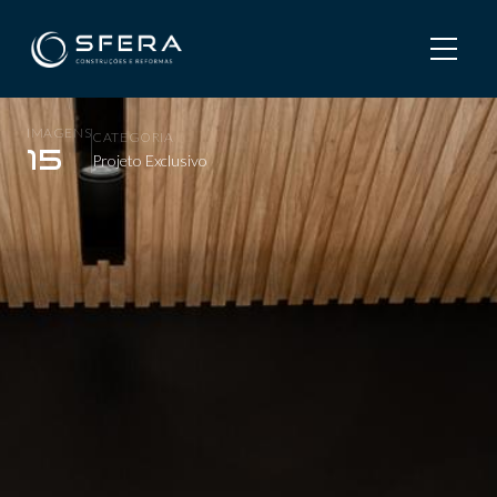
Home
/
Projetos
/
Juliana e Kaio
Juliana e Kaio
IMAGENS
CATEGORIA
15
Projeto Exclusivo