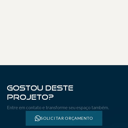
03
04
05
06
07
08
09
10
11
12
13
14
15
Gostou deste
projeto?
Entre em contato e transforme seu espaço também.
SOLICITAR ORÇAMENTO