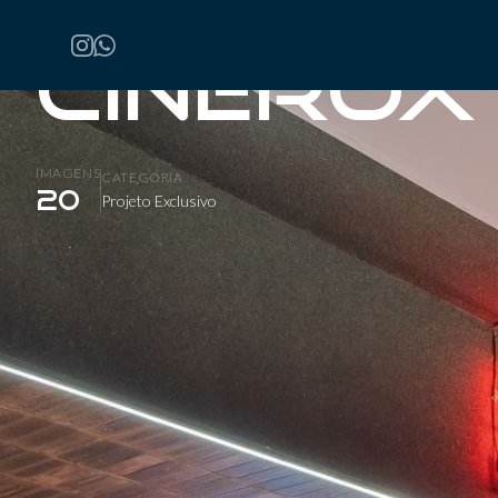
Home
/
Projetos
/
CineRoxy
CineRox
IMAGENS
CATEGORIA
20
Projeto Exclusivo