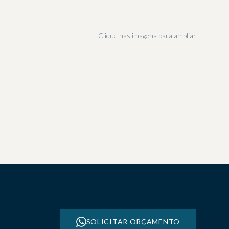
Clique nas imagens para ampliar
03
06
09
12
15
18
SOLICITAR ORÇAMENTO