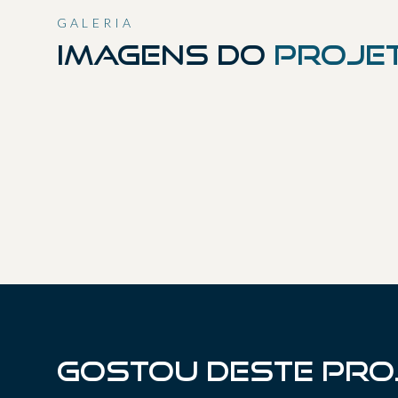
GALERIA
Imagens do
proje
01
04
07
10
13
16
19
Gostou deste pro