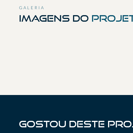
GALERIA
Imagens do
proje
01
04
07
10
13
16
19
Gostou deste pro