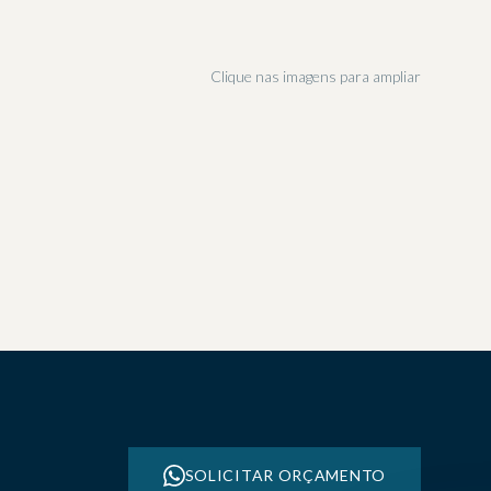
Clique nas imagens para ampliar
03
06
09
12
15
18
SOLICITAR ORÇAMENTO