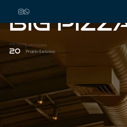
Home
/
Projetos
/
Big Pizzas
Big Pizz
IMAGENS
CATEGORIA
20
Projeto Exclusivo